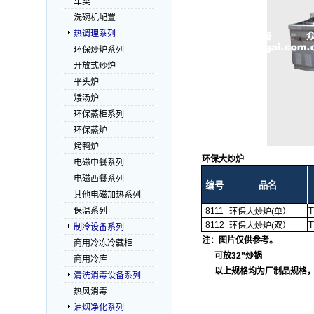
车类
洗碗机配置
热调理系列
环保炒炉系列
开放式炒炉
平头炉
矮汤炉
环保蒸柜系列
环保蒸炉
烤鸭炉
环保大炒炉
电磁中餐系列
电磁西餐系列
编号
品名
其他电磁加热系列
保温系列
8111
T
环保大炒炉(单）
8112
T
环保大炒炉(双）
制冷设备系列
注：图片仅供参考。
商用冷冻冷藏柜
可放32”炒锅
商用冷库
以上规格均为厂制品规格，
清洗消毒设备系列
.
热风消毒
油烟净化系列