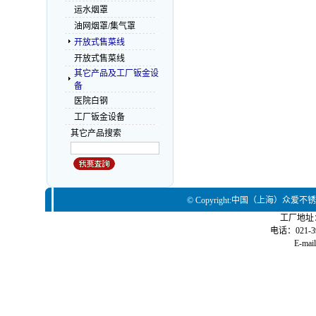
运水烟罩
油网烟罩/集气罩
开放式售菜线
开放式售菜线
其它产品及工厂钣金设
备
医院白钢
工厂钣金设备
其它产品搜索
© Copyright:中国（上海）众爱
工厂地址
电话：021-39
E-mai