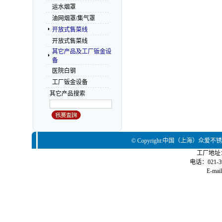
运水烟罩
油网烟罩/集气罩
开放式售菜线
开放式售菜线
其它产品及工厂钣金设
备
医院白钢
工厂钣金设备
其它产品搜索
© Copyright:中国（上海）众爱
工厂地址
电话：021-39
E-mai